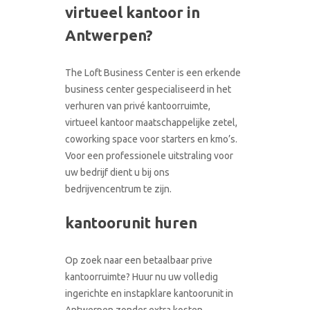
virtueel kantoor in
CONTACT
RONDLEIDING BOEKEN
Antwerpen?
The Loft Business Center is een erkende
business center gespecialiseerd in het
verhuren van privé kantoorruimte,
virtueel kantoor maatschappelijke zetel,
coworking space voor starters en kmo’s.
Voor een professionele uitstraling voor
uw bedrijf dient u bij ons
bedrijvencentrum te zijn.
kantoorunit huren
Op zoek naar een betaalbaar prive
kantoorruimte? Huur nu uw volledig
ingerichte en instapklare kantoorunit in
Antwerpen zonder extra kosten.