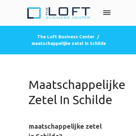
The Loft
Heeft u nood
aan een privé
Business
kantoorruimte,
Center
The Loft Business Center
/
co-working
maatschappelijke zetel in Schilde
HOME
space, een
zakelijke
DIENSTEN
adres
Privé kantoorruimte
(postbus)
Virtueel kantoor
Maatschappelijke
Co-working space
Telefoniediensten
Zetel In Schilde
Coaching / Consulting
Startersadvies
FOTO’S
maatschappelijke zetel
PRIJZEN