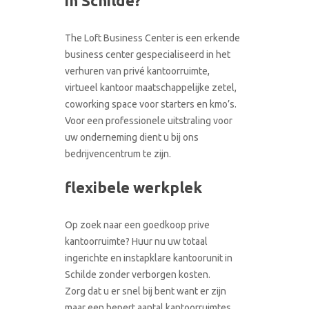
in Schilde?
CONTACT
RONDLEIDING BOEKEN
The Loft Business Center is een erkende
business center gespecialiseerd in het
verhuren van privé kantoorruimte,
virtueel kantoor maatschappelijke zetel,
coworking space voor starters en kmo’s.
Voor een professionele uitstraling voor
uw onderneming dient u bij ons
bedrijvencentrum te zijn.
flexibele werkplek
Op zoek naar een goedkoop prive
kantoorruimte? Huur nu uw totaal
ingerichte en instapklare kantoorunit in
Schilde zonder verborgen kosten.
Zorg dat u er snel bij bent want er zijn
maar een bepert aantal kantoorruimtes