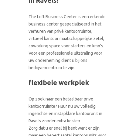
in Ravels?
CONTACT
RONDLEIDING BOEKEN
The Loft Business Center is een erkende
business center gespecialiseerd in het
verhuren van privé kantoorruimte,
virtueel kantoor maatschappelijke zetel,
coworking space voor starters en kmo’s.
Voor een professionele uitstraling voor
uw onderneming dient u bij ons
bedrijvencentrum te zijn.
flexibele werkplek
Op zoek naar een betaalbaar prive
kantoorruimte? Huur nu uw volledig
ingerichte en instapklare kantoorunit in
Ravels zonder extra kosten.
Zorg dat u er snel bij bent want er zijn
maar een bepert aantal kantoorunits voor