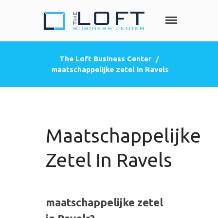
The Loft
Heeft u nood
aan een privé
Business
kantoorruimte,
Center
The Loft Business Center
/
co-working
maatschappelijke zetel in Ravels
HOME
space, een
zakelijke
DIENSTEN
adres
Privé kantoorruimte
(postbus)
Virtueel kantoor
Maatschappelijke
Co-working space
Telefoniediensten
Zetel In Ravels
Coaching / Consulting
Startersadvies
FOTO’S
maatschappelijke zetel
PRIJZEN