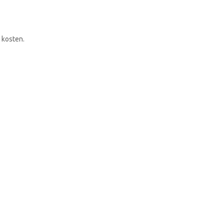
RONDLEIDING BOEKEN
 kosten.