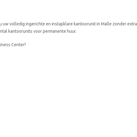
 uw volledig ingerichte en instapklare kantoorunit in Malle zonder extra
aantal kantoorunits voor permanente huur.
siness Center?