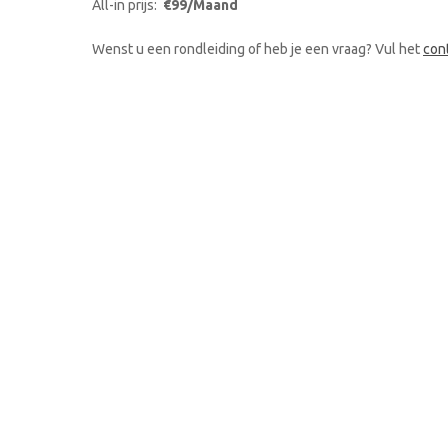
All-in prijs:
€99/Maand
Wenst u een rondleiding of heb je een vraag? Vul het
con