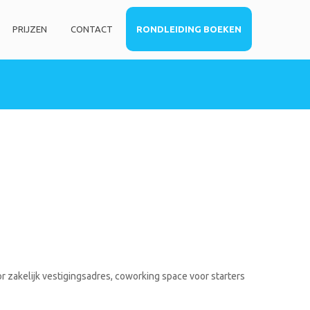
PRIJZEN
CONTACT
RONDLEIDING BOEKEN
HOME
DIENSTEN
Privé kantoorruimte
Virtueel kantoor
Co-working space
Telefoniediensten
Coaching / Consulting
Startersadvies
FOTO’S
r zakelijk vestigingsadres, coworking space voor starters
PRIJZEN
CONTACT