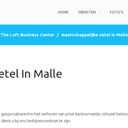
HOME
DIENSTEN
FOTO’S
ss Center
privé kantoorruimte, co-working space, een zakelijke adres (postbus)
The Loft Business Center
/
maatschappelijke zetel in Malle
tel In Malle
gespecialiseerd in het verhuren van privé kantoorruimte, virtueel kantoo
dient u bij ons bedrijvencentrum te zijn.