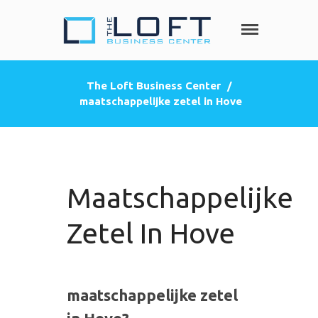
The Loft
Heeft u nood
aan een privé
Business
kantoorruimte,
Center
The Loft Business Center
/
co-working
maatschappelijke zetel in Hove
HOME
space, een
zakelijke
DIENSTEN
adres
Privé kantoorruimte
(postbus)
Virtueel kantoor
Maatschappelijke
Co-working space
Telefoniediensten
Zetel In Hove
Coaching / Consulting
Startersadvies
FOTO’S
maatschappelijke zetel
PRIJZEN