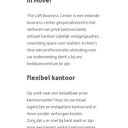
in Hove?
CONTACT
RONDLEIDING BOEKEN
The Loft Business Center is een erkende
business center gespecialiseerd in het
verhuren van privé kantoorruimte,
virtueel kantoor zakelijk vestigingsadres,
coworking space voor starters en kmo’s.
Voor een professionele uitstraling voor
uw onderneming dient u bij ons
bedrijvencentrum te zijn.
flexibel kantoor
Op zoek naar een betaalbaar prive
kantoorruimte? Huur nu uw totaal
ingerichte en instapklare kantoorunit in
Hove zonder verborgen kosten.
Zorg dat u er snel bij bent want er zijn
maar een bepert aantal kantoorruimtes