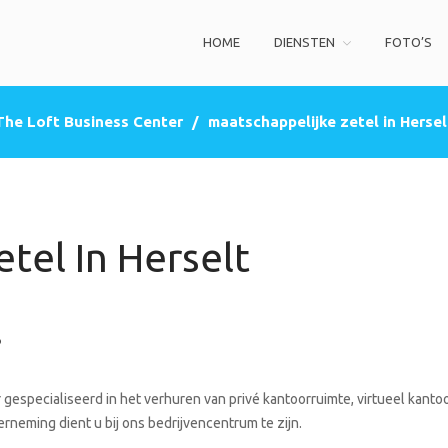
HOME
DIENSTEN
FOTO’S
ss Center
privé kantoorruimte, co-working space, een zakelijke adres (postbus)
The Loft Business Center
/
maatschappelijke zetel in Hersel
tel In Herselt
?
gespecialiseerd in het verhuren van privé kantoorruimte, virtueel kantoo
rneming dient u bij ons bedrijvencentrum te zijn.