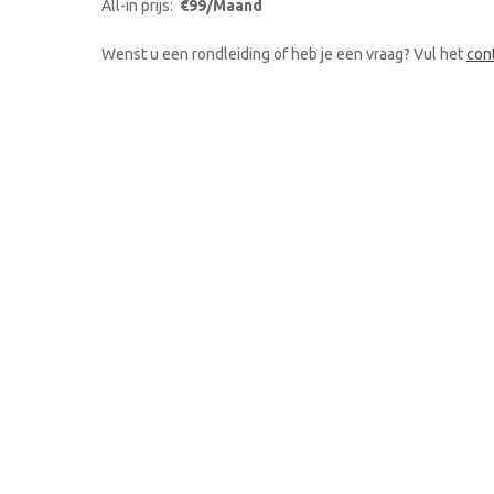
All-in prijs:
€99/Maand
Wenst u een rondleiding of heb je een vraag? Vul het
con