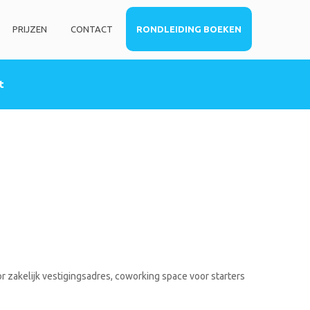
PRIJZEN
CONTACT
RONDLEIDING BOEKEN
t
HOME
DIENSTEN
Privé kantoorruimte
Virtueel kantoor
Co-working space
Telefoniediensten
Coaching / Consulting
Startersadvies
FOTO’S
r zakelijk vestigingsadres, coworking space voor starters
PRIJZEN
CONTACT