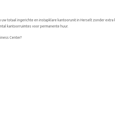
w totaal ingerichte en instapklare kantoorunit in Herselt zonder extra 
aantal kantoorruimtes voor permanente huur.
siness Center?