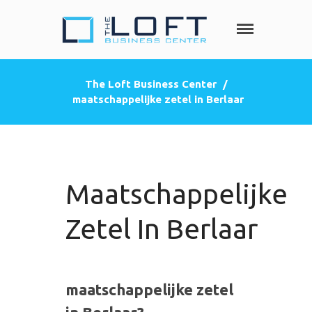
The Loft
Heeft u nood
aan een privé
Business
kantoorruimte,
Center
The Loft Business Center
/
co-working
maatschappelijke zetel in Berlaar
HOME
space, een
zakelijke
DIENSTEN
adres
Privé kantoorruimte
(postbus)
Virtueel kantoor
Maatschappelijke
Co-working space
Telefoniediensten
Zetel In Berlaar
Coaching / Consulting
Startersadvies
FOTO’S
maatschappelijke zetel
PRIJZEN