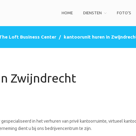
HOME
DIENSTEN
FOTO’S
ss Center
privé kantoorruimte, co-working space, een zakelijke adres (postbus)
The Loft Business Center
/
kantoorunit huren in Zwijndrech
In Zwijndrecht
gespecialiseerd in het verhuren van privé kantoorruimte, virtueel kanto
rneming dient u bij ons bedrijvencentrum te zijn.