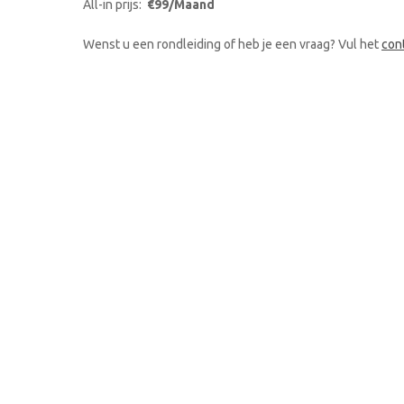
All-in prijs:
€99/Maand
Wenst u een rondleiding of heb je een vraag? Vul het
con