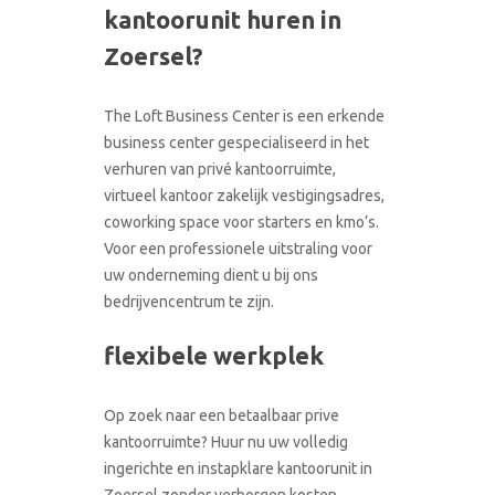
kantoorunit huren in
CONTACT
RONDLEIDING BOEKEN
Zoersel?
The Loft Business Center is een erkende
business center gespecialiseerd in het
verhuren van privé kantoorruimte,
virtueel kantoor zakelijk vestigingsadres,
coworking space voor starters en kmo’s.
Voor een professionele uitstraling voor
uw onderneming dient u bij ons
bedrijvencentrum te zijn.
flexibele werkplek
Op zoek naar een betaalbaar prive
kantoorruimte? Huur nu uw volledig
ingerichte en instapklare kantoorunit in
Zoersel zonder verborgen kosten.