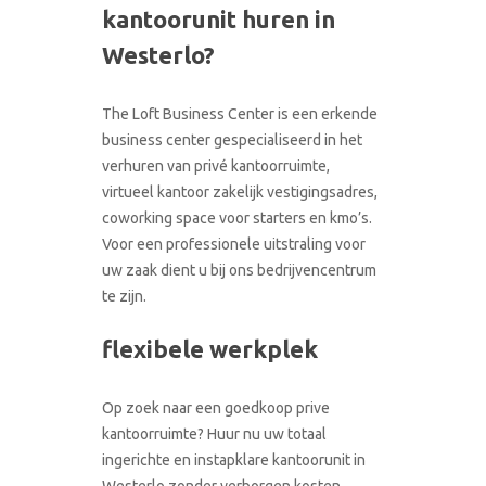
kantoorunit huren in
CONTACT
RONDLEIDING BOEKEN
Westerlo?
The Loft Business Center is een erkende
business center gespecialiseerd in het
verhuren van privé kantoorruimte,
virtueel kantoor zakelijk vestigingsadres,
coworking space voor starters en kmo’s.
Voor een professionele uitstraling voor
uw zaak dient u bij ons bedrijvencentrum
te zijn.
flexibele werkplek
Op zoek naar een goedkoop prive
kantoorruimte? Huur nu uw totaal
ingerichte en instapklare kantoorunit in
Westerlo zonder verborgen kosten.