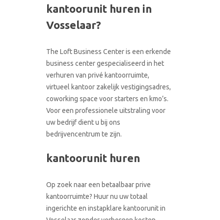
kantoorunit huren in
CONTACT
RONDLEIDING BOEKEN
Vosselaar?
The Loft Business Center is een erkende
business center gespecialiseerd in het
verhuren van privé kantoorruimte,
virtueel kantoor zakelijk vestigingsadres,
coworking space voor starters en kmo’s.
Voor een professionele uitstraling voor
uw bedrijf dient u bij ons
bedrijvencentrum te zijn.
kantoorunit huren
Op zoek naar een betaalbaar prive
kantoorruimte? Huur nu uw totaal
ingerichte en instapklare kantoorunit in
Vosselaar zonder verborgen kosten.