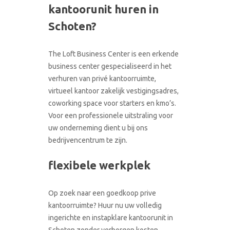
kantoorunit huren in
CONTACT
RONDLEIDING BOEKEN
Schoten?
The Loft Business Center is een erkende
business center gespecialiseerd in het
verhuren van privé kantoorruimte,
virtueel kantoor zakelijk vestigingsadres,
coworking space voor starters en kmo’s.
Voor een professionele uitstraling voor
uw onderneming dient u bij ons
bedrijvencentrum te zijn.
flexibele werkplek
Op zoek naar een goedkoop prive
kantoorruimte? Huur nu uw volledig
ingerichte en instapklare kantoorunit in
Schoten zonder verborgen kosten.