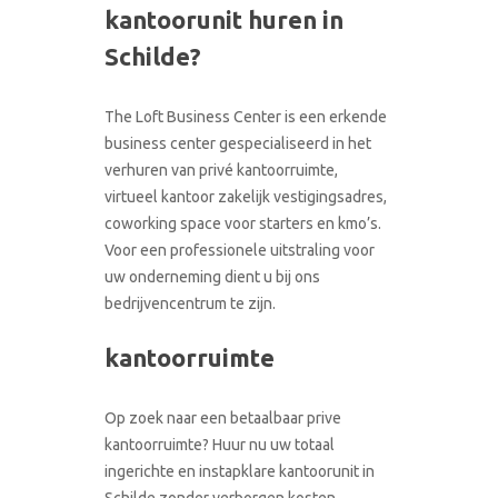
kantoorunit huren in
CONTACT
RONDLEIDING BOEKEN
Schilde?
The Loft Business Center is een erkende
business center gespecialiseerd in het
verhuren van privé kantoorruimte,
virtueel kantoor zakelijk vestigingsadres,
coworking space voor starters en kmo’s.
Voor een professionele uitstraling voor
uw onderneming dient u bij ons
bedrijvencentrum te zijn.
kantoorruimte
Op zoek naar een betaalbaar prive
kantoorruimte? Huur nu uw totaal
ingerichte en instapklare kantoorunit in
Schilde zonder verborgen kosten.