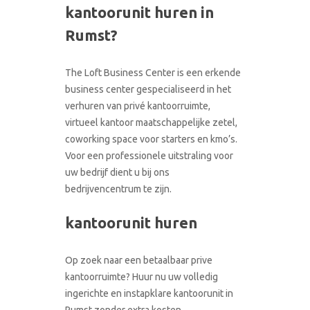
kantoorunit huren in
CONTACT
RONDLEIDING BOEKEN
Rumst?
The Loft Business Center is een erkende
business center gespecialiseerd in het
verhuren van privé kantoorruimte,
virtueel kantoor maatschappelijke zetel,
coworking space voor starters en kmo’s.
Voor een professionele uitstraling voor
uw bedrijf dient u bij ons
bedrijvencentrum te zijn.
kantoorunit huren
Op zoek naar een betaalbaar prive
kantoorruimte? Huur nu uw volledig
ingerichte en instapklare kantoorunit in
Rumst zonder extra kosten.