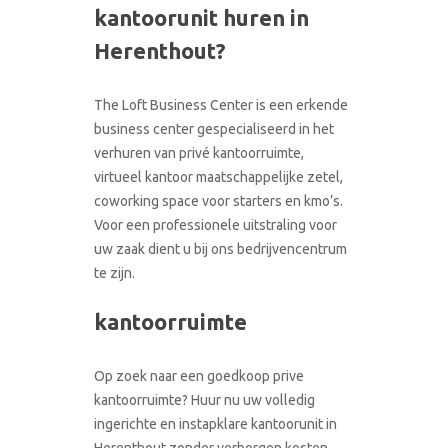
kantoorunit huren in
CONTACT
RONDLEIDING BOEKEN
Herenthout?
The Loft Business Center is een erkende
business center gespecialiseerd in het
verhuren van privé kantoorruimte,
virtueel kantoor maatschappelijke zetel,
coworking space voor starters en kmo’s.
Voor een professionele uitstraling voor
uw zaak dient u bij ons bedrijvencentrum
te zijn.
kantoorruimte
Op zoek naar een goedkoop prive
kantoorruimte? Huur nu uw volledig
ingerichte en instapklare kantoorunit in
Herenthout zonder verborgen kosten.