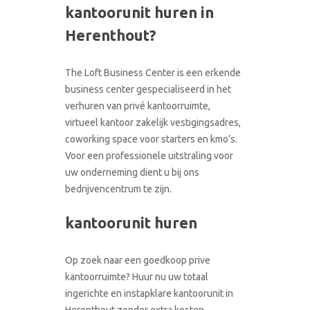
kantoorunit huren in
CONTACT
RONDLEIDING BOEKEN
Herenthout?
The Loft Business Center is een erkende
business center gespecialiseerd in het
verhuren van privé kantoorruimte,
virtueel kantoor zakelijk vestigingsadres,
coworking space voor starters en kmo’s.
Voor een professionele uitstraling voor
uw onderneming dient u bij ons
bedrijvencentrum te zijn.
kantoorunit huren
Op zoek naar een goedkoop prive
kantoorruimte? Huur nu uw totaal
ingerichte en instapklare kantoorunit in
Herenthout zonder extra kosten.