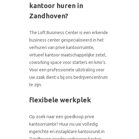
kantoor huren in
CONTACT
RONDLEIDING BOEKEN
Zandhoven?
The Loft Business Center is een erkende
business center gespecialiseerd in het
verhuren van privé kantoorruimte,
virtueel kantoor maatschappelijke zetel,
coworking space voor starters en kmo’s.
Voor een professionele uitstraling voor
uw zaak dient u bij ons bedrijvencentrum
te zijn.
flexibele werkplek
Op zoek naar een goedkoop prive
kantoorruimte? Huur nu uw volledig
ingerichte en instapklare kantoorunit in
Zandhoven zonder verborgen kosten.