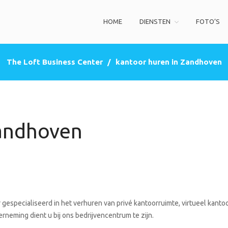
HOME
DIENSTEN
FOTO’S
ss Center
privé kantoorruimte, co-working space, een zakelijke adres (postbus)
The Loft Business Center
/
kantoor huren in Zandhoven
Zandhoven
gespecialiseerd in het verhuren van privé kantoorruimte, virtueel kanto
rneming dient u bij ons bedrijvencentrum te zijn.