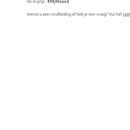
All-in prijs:
€99/Maand
Wenst u een rondleiding of heb je een vraag? Vul het
con