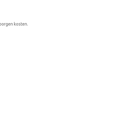
RONDLEIDING BOEKEN
rborgen kosten.