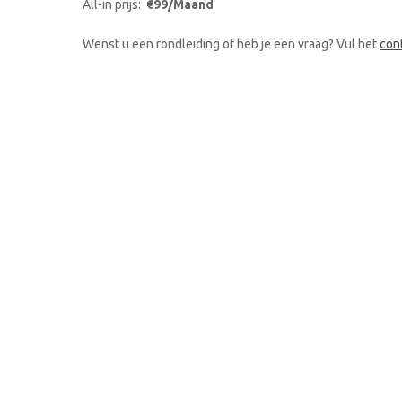
All-in prijs:
€99/Maand
Wenst u een rondleiding of heb je een vraag? Vul het
con