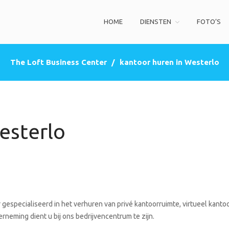
HOME
DIENSTEN
FOTO’S
ss Center
privé kantoorruimte, co-working space, een zakelijke adres (postbus)
The Loft Business Center
/
kantoor huren in Westerlo
esterlo
gespecialiseerd in het verhuren van privé kantoorruimte, virtueel kantoo
rneming dient u bij ons bedrijvencentrum te zijn.