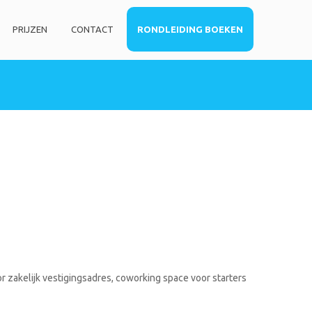
PRIJZEN
CONTACT
RONDLEIDING BOEKEN
HOME
DIENSTEN
Privé kantoorruimte
Virtueel kantoor
Co-working space
Telefoniediensten
Coaching / Consulting
Startersadvies
FOTO’S
r zakelijk vestigingsadres, coworking space voor starters
PRIJZEN
CONTACT