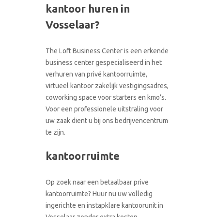
kantoor huren in
CONTACT
RONDLEIDING BOEKEN
Vosselaar?
The Loft Business Center is een erkende
business center gespecialiseerd in het
verhuren van privé kantoorruimte,
virtueel kantoor zakelijk vestigingsadres,
coworking space voor starters en kmo’s.
Voor een professionele uitstraling voor
uw zaak dient u bij ons bedrijvencentrum
te zijn.
kantoorruimte
Op zoek naar een betaalbaar prive
kantoorruimte? Huur nu uw volledig
ingerichte en instapklare kantoorunit in
Vosselaar zonder extra kosten.