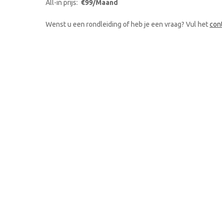
All-in prijs:
€99/Maand
Wenst u een rondleiding of heb je een vraag? Vul het
con