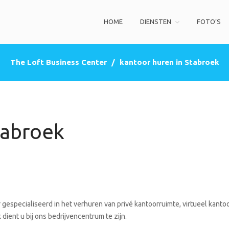
HOME
DIENSTEN
FOTO’S
ss Center
privé kantoorruimte, co-working space, een zakelijke adres (postbus)
The Loft Business Center
/
kantoor huren in Stabroek
tabroek
gespecialiseerd in het verhuren van privé kantoorruimte, virtueel kanto
dient u bij ons bedrijvencentrum te zijn.