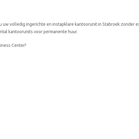
 uw volledig ingerichte en instapklare kantoorunit in Stabroek zonder e
aantal kantoorunits voor permanente huur.
siness Center?