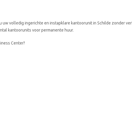
 uw volledig ingerichte en instapklare kantoorunit in Schilde zonder ve
aantal kantoorunits voor permanente huur.
siness Center?