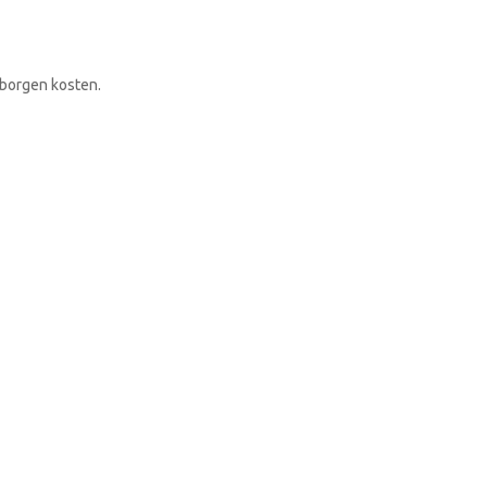
RONDLEIDING BOEKEN
rborgen kosten.