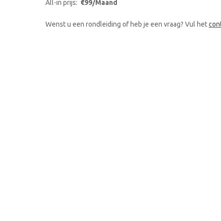
All-in prijs:
€99/Maand
Wenst u een rondleiding of heb je een vraag? Vul het
con