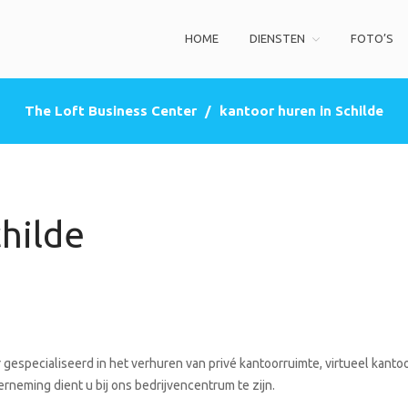
HOME
DIENSTEN
FOTO’S
ss Center
privé kantoorruimte, co-working space, een zakelijke adres (postbus)
The Loft Business Center
/
kantoor huren in Schilde
hilde
gespecialiseerd in het verhuren van privé kantoorruimte, virtueel kanto
rneming dient u bij ons bedrijvencentrum te zijn.