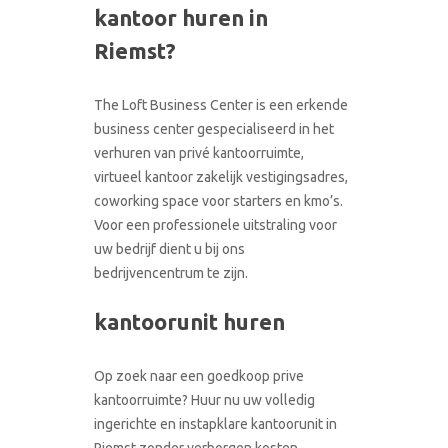
kantoor huren in
CONTACT
RONDLEIDING BOEKEN
Riemst?
The Loft Business Center is een erkende
business center gespecialiseerd in het
verhuren van privé kantoorruimte,
virtueel kantoor zakelijk vestigingsadres,
coworking space voor starters en kmo’s.
Voor een professionele uitstraling voor
uw bedrijf dient u bij ons
bedrijvencentrum te zijn.
kantoorunit huren
Op zoek naar een goedkoop prive
kantoorruimte? Huur nu uw volledig
ingerichte en instapklare kantoorunit in
Riemst zonder verborgen kosten.