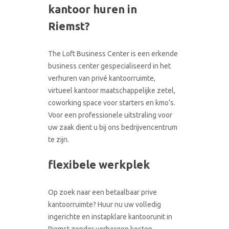
kantoor huren in
CONTACT
RONDLEIDING BOEKEN
Riemst?
The Loft Business Center is een erkende
business center gespecialiseerd in het
verhuren van privé kantoorruimte,
virtueel kantoor maatschappelijke zetel,
coworking space voor starters en kmo’s.
Voor een professionele uitstraling voor
uw zaak dient u bij ons bedrijvencentrum
te zijn.
flexibele werkplek
Op zoek naar een betaalbaar prive
kantoorruimte? Huur nu uw volledig
ingerichte en instapklare kantoorunit in
Riemst zonder verborgen kosten.