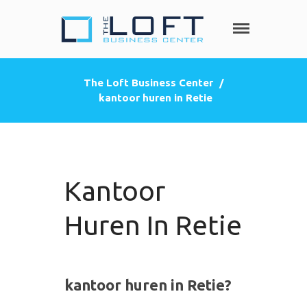
The Loft
Heeft u nood
aan een privé
Business
kantoorruimte,
Center
The Loft Business Center
/
co-working
kantoor huren in Retie
HOME
space, een
zakelijke
DIENSTEN
adres
Privé kantoorruimte
(postbus)
Virtueel kantoor
Kantoor
Co-working space
Telefoniediensten
Huren In Retie
Coaching / Consulting
Startersadvies
FOTO’S
kantoor huren in Retie?
PRIJZEN