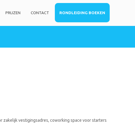
PRIJZEN
CONTACT
RONDLEIDING BOEKEN
HOME
DIENSTEN
Privé kantoorruimte
Virtueel kantoor
Co-working space
Telefoniediensten
Coaching / Consulting
Startersadvies
FOTO’S
r zakelijk vestigingsadres, coworking space voor starters
PRIJZEN
CONTACT