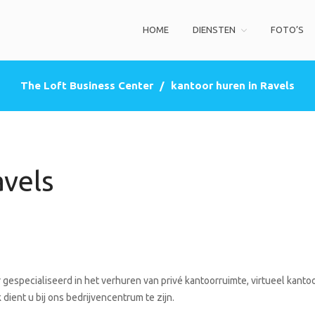
HOME
DIENSTEN
FOTO’S
ss Center
privé kantoorruimte, co-working space, een zakelijke adres (postbus)
The Loft Business Center
/
kantoor huren in Ravels
avels
gespecialiseerd in het verhuren van privé kantoorruimte, virtueel kantoo
dient u bij ons bedrijvencentrum te zijn.