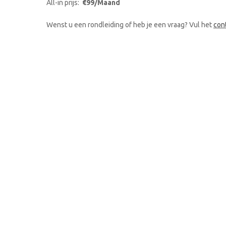
All-in prijs:
€99/Maand
Wenst u een rondleiding of heb je een vraag? Vul het
con