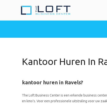
The Loft Busine
Heeft u nood aan een 
Kantoor Huren In R
kantoor huren in Ravels?
The Loft Business Center is een erkende business center 
en kmo’s. Voor een professionele uitstraling voor uw zaak 