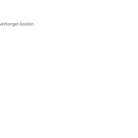
RONDLEIDING BOEKEN
 verborgen kosten.