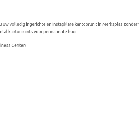
u uw volledig ingerichte en instapklare kantoorunit in Merksplas zonder
aantal kantoorunits voor permanente huur.
siness Center?