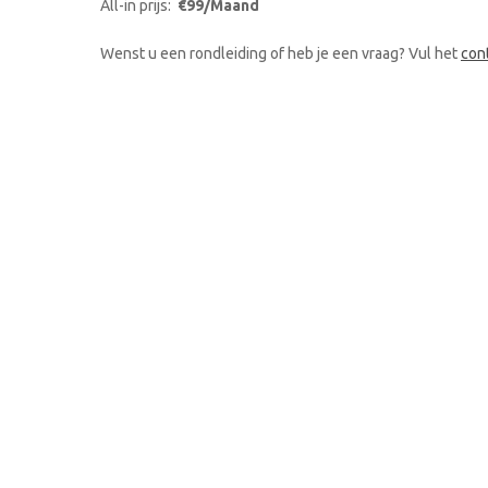
All-in prijs:
€99/Maand
Wenst u een rondleiding of heb je een vraag? Vul het
con