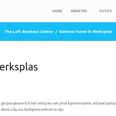
HOME
DIENSTEN
FOTO’S
ss Center
privé kantoorruimte, co-working space, een zakelijke adres (postbus)
The Loft Business Center
/
kantoor huren in Merksplas
erksplas
gespecialiseerd in het verhuren van privé kantoorruimte, virtueel kanto
dient u bij ons bedrijvencentrum te zijn.