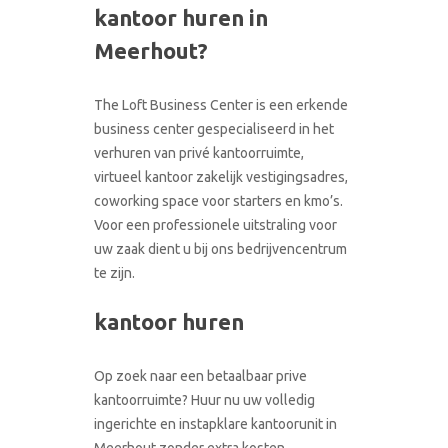
kantoor huren in
CONTACT
RONDLEIDING BOEKEN
Meerhout?
The Loft Business Center is een erkende
business center gespecialiseerd in het
verhuren van privé kantoorruimte,
virtueel kantoor zakelijk vestigingsadres,
coworking space voor starters en kmo’s.
Voor een professionele uitstraling voor
uw zaak dient u bij ons bedrijvencentrum
te zijn.
kantoor huren
Op zoek naar een betaalbaar prive
kantoorruimte? Huur nu uw volledig
ingerichte en instapklare kantoorunit in
Meerhout zonder extra kosten.