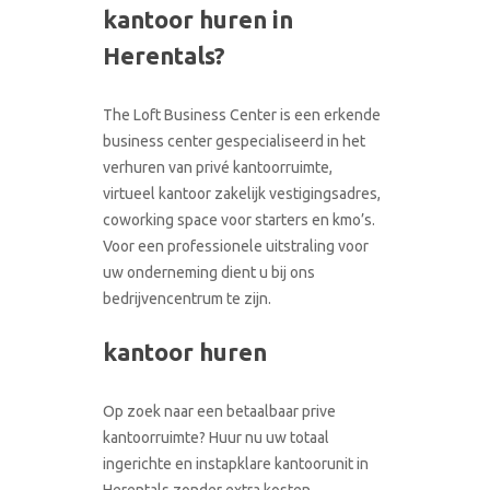
kantoor huren in
CONTACT
RONDLEIDING BOEKEN
Herentals?
The Loft Business Center is een erkende
business center gespecialiseerd in het
verhuren van privé kantoorruimte,
virtueel kantoor zakelijk vestigingsadres,
coworking space voor starters en kmo’s.
Voor een professionele uitstraling voor
uw onderneming dient u bij ons
bedrijvencentrum te zijn.
kantoor huren
Op zoek naar een betaalbaar prive
kantoorruimte? Huur nu uw totaal
ingerichte en instapklare kantoorunit in
Herentals zonder extra kosten.