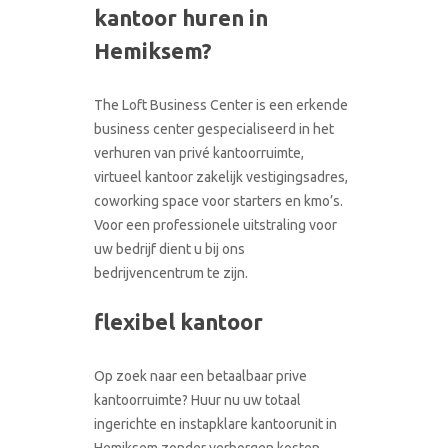
kantoor huren in
CONTACT
RONDLEIDING BOEKEN
Hemiksem?
The Loft Business Center is een erkende
business center gespecialiseerd in het
verhuren van privé kantoorruimte,
virtueel kantoor zakelijk vestigingsadres,
coworking space voor starters en kmo’s.
Voor een professionele uitstraling voor
uw bedrijf dient u bij ons
bedrijvencentrum te zijn.
flexibel kantoor
Op zoek naar een betaalbaar prive
kantoorruimte? Huur nu uw totaal
ingerichte en instapklare kantoorunit in
Hemiksem zonder verborgen kosten.