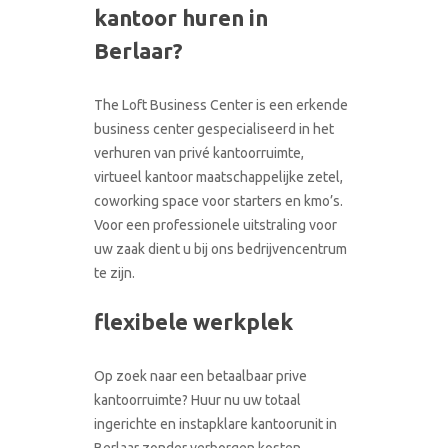
kantoor huren in
CONTACT
RONDLEIDING BOEKEN
Berlaar?
The Loft Business Center is een erkende
business center gespecialiseerd in het
verhuren van privé kantoorruimte,
virtueel kantoor maatschappelijke zetel,
coworking space voor starters en kmo’s.
Voor een professionele uitstraling voor
uw zaak dient u bij ons bedrijvencentrum
te zijn.
flexibele werkplek
Op zoek naar een betaalbaar prive
kantoorruimte? Huur nu uw totaal
ingerichte en instapklare kantoorunit in
Berlaar zonder verborgen kosten.