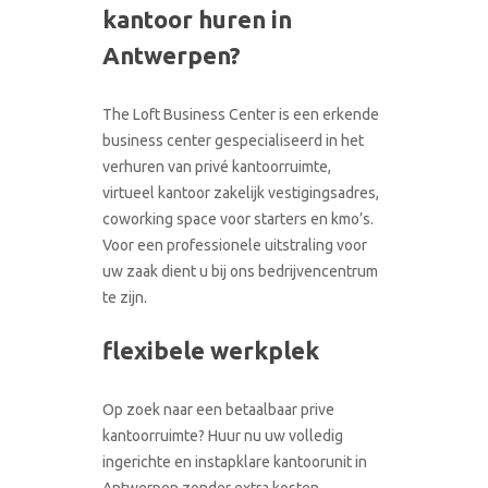
kantoor huren in
CONTACT
RONDLEIDING BOEKEN
Antwerpen?
The Loft Business Center is een erkende
business center gespecialiseerd in het
verhuren van privé kantoorruimte,
virtueel kantoor zakelijk vestigingsadres,
coworking space voor starters en kmo’s.
Voor een professionele uitstraling voor
uw zaak dient u bij ons bedrijvencentrum
te zijn.
flexibele werkplek
Op zoek naar een betaalbaar prive
kantoorruimte? Huur nu uw volledig
ingerichte en instapklare kantoorunit in
Antwerpen zonder extra kosten.