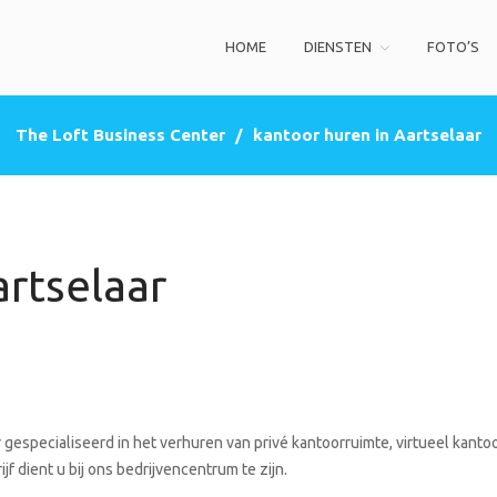
HOME
DIENSTEN
FOTO’S
ss Center
privé kantoorruimte, co-working space, een zakelijke adres (postbus)
The Loft Business Center
/
kantoor huren in Aartselaar
artselaar
gespecialiseerd in het verhuren van privé kantoorruimte, virtueel kantoo
f dient u bij ons bedrijvencentrum te zijn.