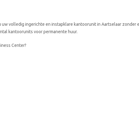
w volledig ingerichte en instapklare kantoorunit in Aartselaar zonder e
aantal kantoorunits voor permanente huur.
siness Center?