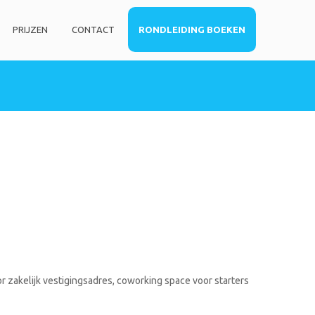
PRIJZEN
CONTACT
RONDLEIDING BOEKEN
HOME
DIENSTEN
Privé kantoorruimte
Virtueel kantoor
Co-working space
Telefoniediensten
Coaching / Consulting
Startersadvies
FOTO’S
r zakelijk vestigingsadres, coworking space voor starters
PRIJZEN
CONTACT