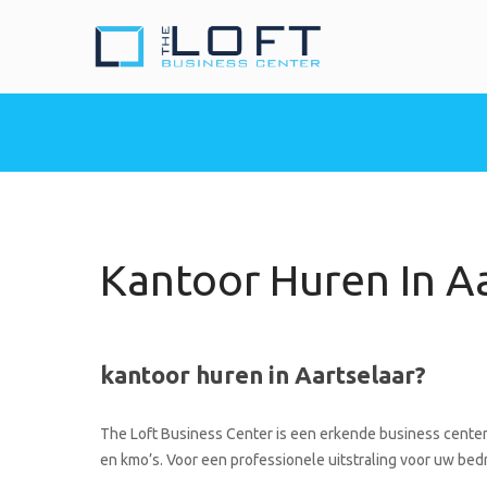
The Loft Busine
Heeft u nood aan een 
Kantoor Huren In A
kantoor huren in Aartselaar?
The Loft Business Center is een erkende business center 
en kmo’s. Voor een professionele uitstraling voor uw bedrij