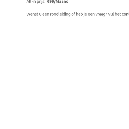
All-in prijs:
€99/Maand
Wenst u een rondleiding of heb je een vraag? Vul het
con