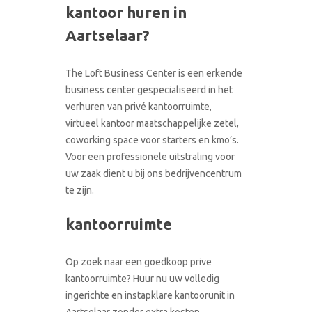
kantoor huren in
CONTACT
RONDLEIDING BOEKEN
Aartselaar?
The Loft Business Center is een erkende
business center gespecialiseerd in het
verhuren van privé kantoorruimte,
virtueel kantoor maatschappelijke zetel,
coworking space voor starters en kmo’s.
Voor een professionele uitstraling voor
uw zaak dient u bij ons bedrijvencentrum
te zijn.
kantoorruimte
Op zoek naar een goedkoop prive
kantoorruimte? Huur nu uw volledig
ingerichte en instapklare kantoorunit in
Aartselaar zonder extra kosten.