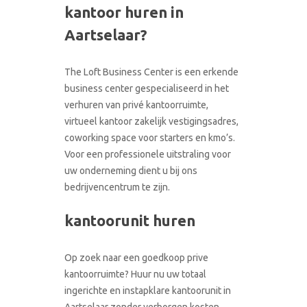
kantoor huren in
CONTACT
RONDLEIDING BOEKEN
Aartselaar?
The Loft Business Center is een erkende
business center gespecialiseerd in het
verhuren van privé kantoorruimte,
virtueel kantoor zakelijk vestigingsadres,
coworking space voor starters en kmo’s.
Voor een professionele uitstraling voor
uw onderneming dient u bij ons
bedrijvencentrum te zijn.
kantoorunit huren
Op zoek naar een goedkoop prive
kantoorruimte? Huur nu uw totaal
ingerichte en instapklare kantoorunit in
Aartselaar zonder verborgen kosten.