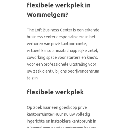
flexibele werkplek in
CONTACT
RONDLEIDING BOEKEN
Wommelgem?
The Loft Business Center is een erkende
business center gespecialiseerd in het
verhuren van privé kantoorruimte,
virtueel kantoor maatschappelijke zetel,
coworking space voor starters en kmo’s.
Voor een professionele uitstraling voor
uw zaak dient u bij ons bedrijvencentrum
te zijn.
flexibele werkplek
Op zoek naar een goedkoop prive
kantoorruimte? Huur nu uw volledig
ingerichte en instapklare kantoorunit in
Wommelgem zonder verborgen kosten.