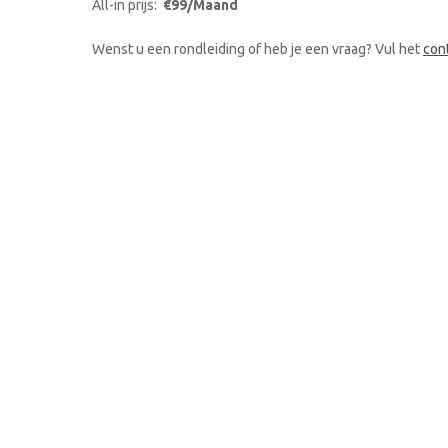
All-in prijs:
€99/Maand
Wenst u een rondleiding of heb je een vraag? Vul het
con