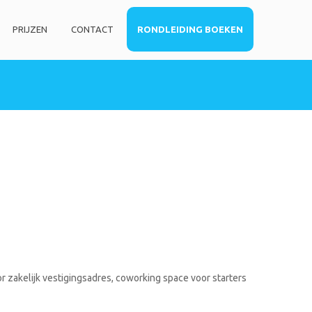
PRIJZEN
CONTACT
RONDLEIDING BOEKEN
HOME
DIENSTEN
Privé kantoorruimte
Virtueel kantoor
Co-working space
Telefoniediensten
Coaching / Consulting
Startersadvies
FOTO’S
r zakelijk vestigingsadres, coworking space voor starters
PRIJZEN
CONTACT