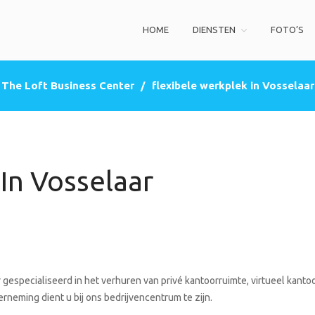
HOME
DIENSTEN
FOTO’S
ss Center
privé kantoorruimte, co-working space, een zakelijke adres (postbus)
The Loft Business Center
/
flexibele werkplek in Vosselaar
In Vosselaar
gespecialiseerd in het verhuren van privé kantoorruimte, virtueel kantoo
rneming dient u bij ons bedrijvencentrum te zijn.