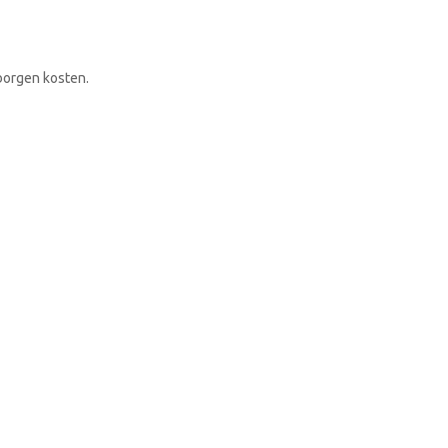
RONDLEIDING BOEKEN
borgen kosten.