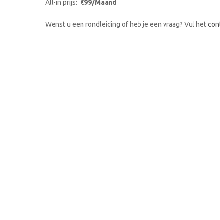
All-in prijs:
€99/Maand
Wenst u een rondleiding of heb je een vraag? Vul het
con