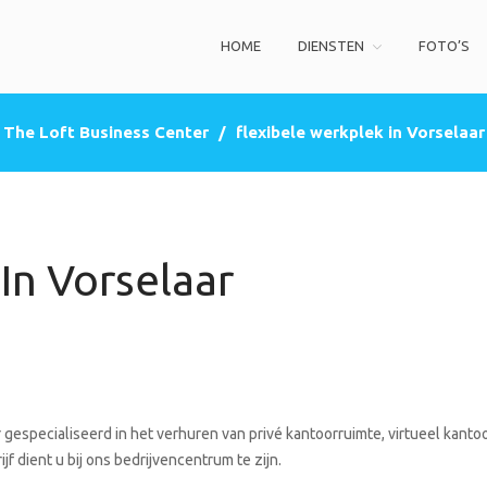
HOME
DIENSTEN
FOTO’S
ss Center
privé kantoorruimte, co-working space, een zakelijke adres (postbus)
The Loft Business Center
/
flexibele werkplek in Vorselaar
In Vorselaar
gespecialiseerd in het verhuren van privé kantoorruimte, virtueel kanto
f dient u bij ons bedrijvencentrum te zijn.