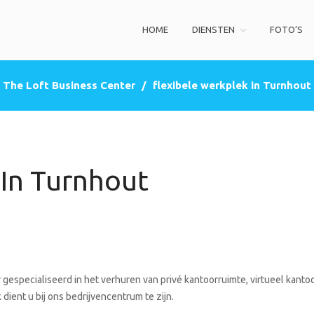
HOME
DIENSTEN
FOTO’S
ss Center
privé kantoorruimte, co-working space, een zakelijke adres (postbus)
The Loft Business Center
/
flexibele werkplek in Turnhout
 In Turnhout
gespecialiseerd in het verhuren van privé kantoorruimte, virtueel kantoo
dient u bij ons bedrijvencentrum te zijn.