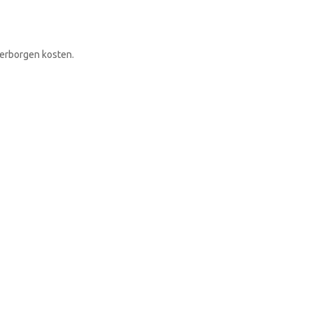
RONDLEIDING BOEKEN
verborgen kosten.