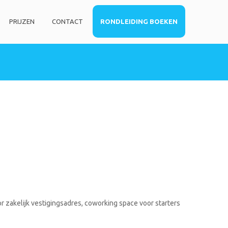
PRIJZEN
CONTACT
RONDLEIDING BOEKEN
HOME
DIENSTEN
Privé kantoorruimte
Virtueel kantoor
Co-working space
Telefoniediensten
Coaching / Consulting
Startersadvies
FOTO’S
r zakelijk vestigingsadres, coworking space voor starters
PRIJZEN
CONTACT