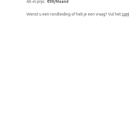
All-in prijs:
€99/Maand
Wenst u een rondleiding of heb je een vraag? Vul het
con