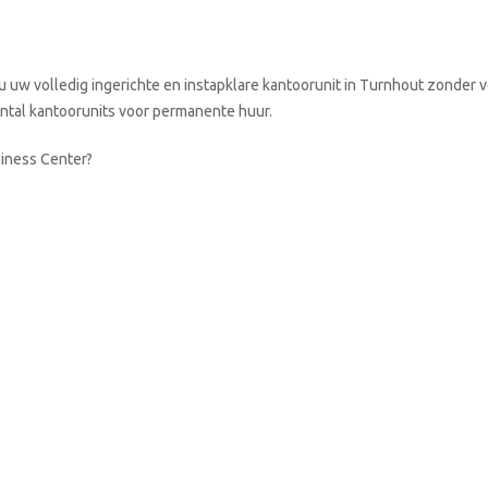
u uw volledig ingerichte en instapklare kantoorunit in Turnhout zonder 
aantal kantoorunits voor permanente huur.
siness Center?