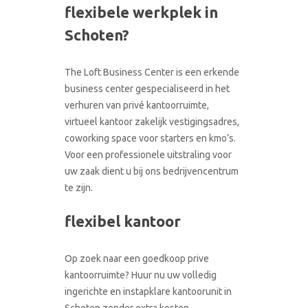
flexibele werkplek in
CONTACT
RONDLEIDING BOEKEN
Schoten?
The Loft Business Center is een erkende
business center gespecialiseerd in het
verhuren van privé kantoorruimte,
virtueel kantoor zakelijk vestigingsadres,
coworking space voor starters en kmo’s.
Voor een professionele uitstraling voor
uw zaak dient u bij ons bedrijvencentrum
te zijn.
flexibel kantoor
Op zoek naar een goedkoop prive
kantoorruimte? Huur nu uw volledig
ingerichte en instapklare kantoorunit in
Schoten zonder extra kosten.