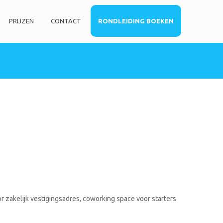
PRIJZEN
CONTACT
RONDLEIDING BOEKEN
HOME
DIENSTEN
Privé kantoorruimte
Virtueel kantoor
Co-working space
Telefoniediensten
Coaching / Consulting
Startersadvies
FOTO’S
r zakelijk vestigingsadres, coworking space voor starters
PRIJZEN
CONTACT