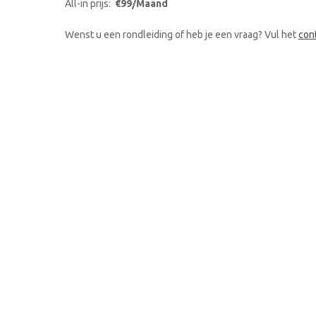
All-in prijs:
€99/Maand
Wenst u een rondleiding of heb je een vraag? Vul het
con