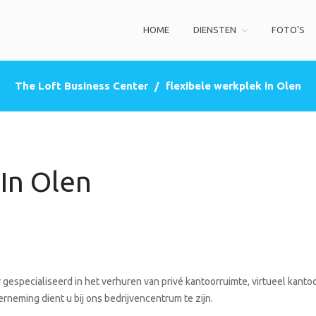
HOME
DIENSTEN
FOTO’S
ss Center
privé kantoorruimte, co-working space, een zakelijke adres (postbus)
The Loft Business Center
/
flexibele werkplek in Olen
In Olen
gespecialiseerd in het verhuren van privé kantoorruimte, virtueel kantoo
rneming dient u bij ons bedrijvencentrum te zijn.