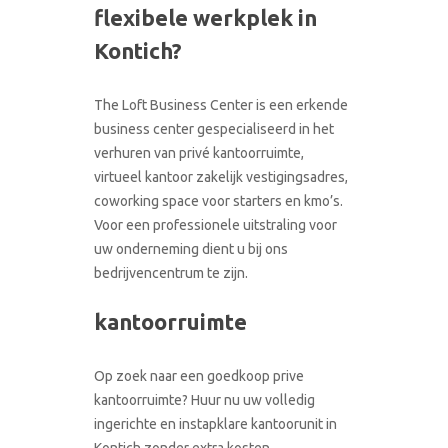
flexibele werkplek in
CONTACT
RONDLEIDING BOEKEN
Kontich?
The Loft Business Center is een erkende
business center gespecialiseerd in het
verhuren van privé kantoorruimte,
virtueel kantoor zakelijk vestigingsadres,
coworking space voor starters en kmo’s.
Voor een professionele uitstraling voor
uw onderneming dient u bij ons
bedrijvencentrum te zijn.
kantoorruimte
Op zoek naar een goedkoop prive
kantoorruimte? Huur nu uw volledig
ingerichte en instapklare kantoorunit in
Kontich zonder extra kosten.