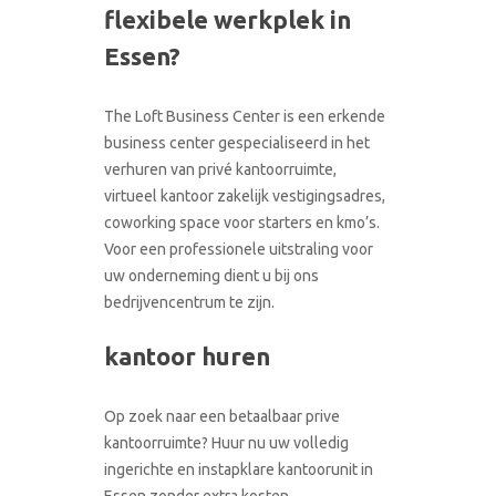
flexibele werkplek in
CONTACT
RONDLEIDING BOEKEN
Essen?
The Loft Business Center is een erkende
business center gespecialiseerd in het
verhuren van privé kantoorruimte,
virtueel kantoor zakelijk vestigingsadres,
coworking space voor starters en kmo’s.
Voor een professionele uitstraling voor
uw onderneming dient u bij ons
bedrijvencentrum te zijn.
kantoor huren
Op zoek naar een betaalbaar prive
kantoorruimte? Huur nu uw volledig
ingerichte en instapklare kantoorunit in
Essen zonder extra kosten.