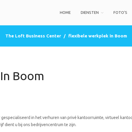
HOME
DIENSTEN
FOTO’S
ss Center
privé kantoorruimte, co-working space, een zakelijke adres (postbus)
The Loft Business Center
/
flexibele werkplek in Boom
 In Boom
gespecialiseerd in het verhuren van privé kantoorruimte, virtueel kantoo
f dient u bij ons bedrijvencentrum te zijn.