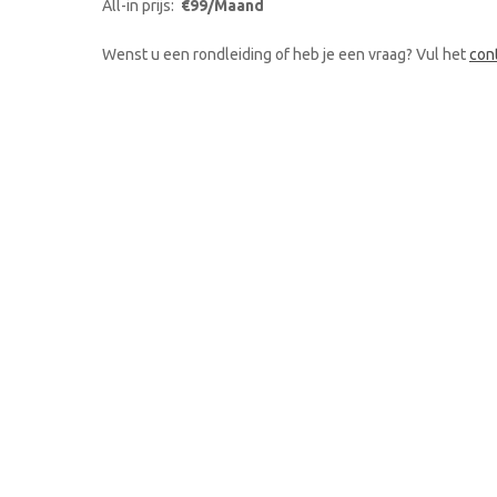
All-in prijs:
€99/Maand
Wenst u een rondleiding of heb je een vraag? Vul het
con