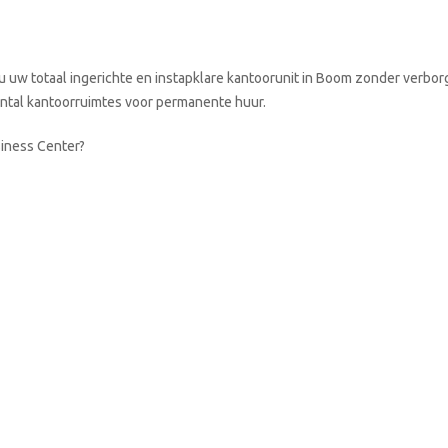
u uw totaal ingerichte en instapklare kantoorunit in Boom zonder verbor
aantal kantoorruimtes voor permanente huur.
siness Center?