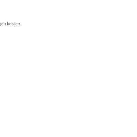
RONDLEIDING BOEKEN
gen kosten.