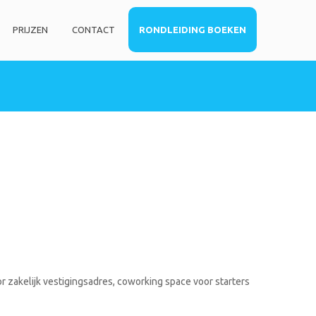
PRIJZEN
CONTACT
RONDLEIDING BOEKEN
HOME
DIENSTEN
Privé kantoorruimte
Virtueel kantoor
Co-working space
Telefoniediensten
Coaching / Consulting
Startersadvies
FOTO’S
r zakelijk vestigingsadres, coworking space voor starters
PRIJZEN
CONTACT