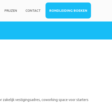
PRIJZEN
CONTACT
RONDLEIDING BOEKEN
HOME
DIENSTEN
Privé kantoorruimte
Virtueel kantoor
Co-working space
Telefoniediensten
Coaching / Consulting
Startersadvies
FOTO’S
r zakelijk vestigingsadres, coworking space voor starters
PRIJZEN
CONTACT