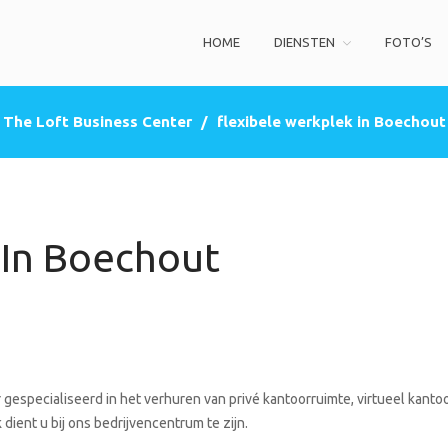
HOME
DIENSTEN
FOTO’S
ss Center
privé kantoorruimte, co-working space, een zakelijke adres (postbus)
The Loft Business Center
/
flexibele werkplek in Boechout
 In Boechout
gespecialiseerd in het verhuren van privé kantoorruimte, virtueel kantoo
dient u bij ons bedrijvencentrum te zijn.