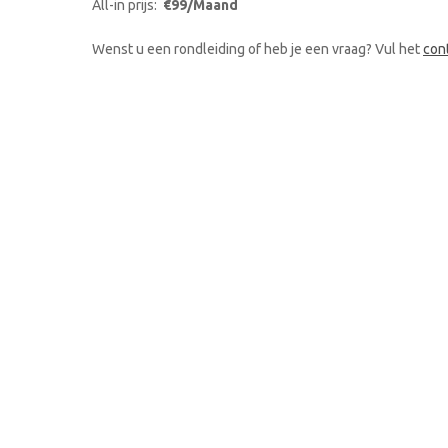
All-in prijs:
€99/Maand
Wenst u een rondleiding of heb je een vraag? Vul het
con