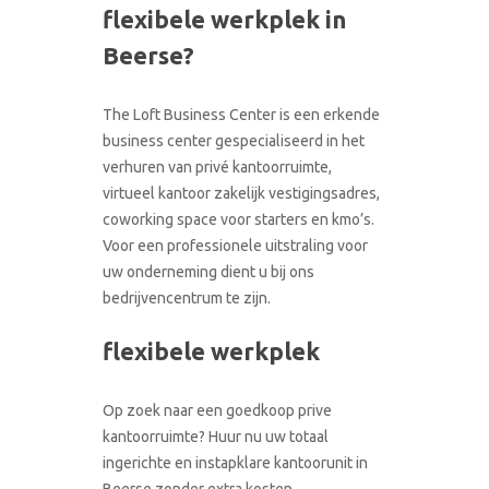
flexibele werkplek in
CONTACT
RONDLEIDING BOEKEN
Beerse?
The Loft Business Center is een erkende
business center gespecialiseerd in het
verhuren van privé kantoorruimte,
virtueel kantoor zakelijk vestigingsadres,
coworking space voor starters en kmo’s.
Voor een professionele uitstraling voor
uw onderneming dient u bij ons
bedrijvencentrum te zijn.
flexibele werkplek
Op zoek naar een goedkoop prive
kantoorruimte? Huur nu uw totaal
ingerichte en instapklare kantoorunit in
Beerse zonder extra kosten.