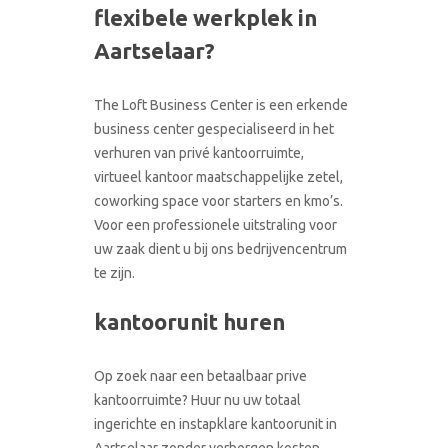
flexibele werkplek in
CONTACT
RONDLEIDING BOEKEN
Aartselaar?
The Loft Business Center is een erkende
business center gespecialiseerd in het
verhuren van privé kantoorruimte,
virtueel kantoor maatschappelijke zetel,
coworking space voor starters en kmo’s.
Voor een professionele uitstraling voor
uw zaak dient u bij ons bedrijvencentrum
te zijn.
kantoorunit huren
Op zoek naar een betaalbaar prive
kantoorruimte? Huur nu uw totaal
ingerichte en instapklare kantoorunit in
Aartselaar zonder verborgen kosten.