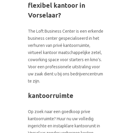
flexibel kantoor in
CONTACT
RONDLEIDING BOEKEN
Vorselaar?
The Loft Business Center is een erkende
business center gespecialiseerd in het
verhuren van privé kantoorruimte,
virtueel kantoor maatschappelijke zetel,
coworking space voor starters en kmo’s.
Voor een professionele uitstraling voor
uw zaak dient u bij ons bedrijvencentrum
te zijn.
kantoorruimte
Op zoek naar een goedkoop prive
kantoorruimte? Huur nu uw volledig
ingerichte en instapklare kantoorunit in
Vorselaar zonder verborgen kosten.