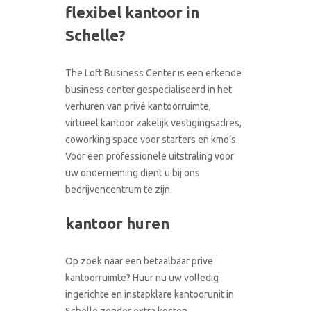
flexibel kantoor in
CONTACT
RONDLEIDING BOEKEN
Schelle?
The Loft Business Center is een erkende
business center gespecialiseerd in het
verhuren van privé kantoorruimte,
virtueel kantoor zakelijk vestigingsadres,
coworking space voor starters en kmo’s.
Voor een professionele uitstraling voor
uw onderneming dient u bij ons
bedrijvencentrum te zijn.
kantoor huren
Op zoek naar een betaalbaar prive
kantoorruimte? Huur nu uw volledig
ingerichte en instapklare kantoorunit in
Schelle zonder extra kosten.