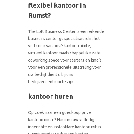
flexibel kantoor in
CONTACT
RONDLEIDING BOEKEN
Rumst?
The Loft Business Center is een erkende
business center gespecialiseerd in het
verhuren van privé kantoorruimte,
virtueel kantoor maatschappelijke zetel,
coworking space voor starters en kmo’s.
Voor een professionele uitstraling voor
uw bedrijf dient u bij ons
bedrijvencentrum te zijn.
kantoor huren
Op zoek naar een goedkoop prive
kantoorruimte? Huur nu uw volledig
ingerichte en instapklare kantoorunit in
Rumst zonder verborgen kosten.